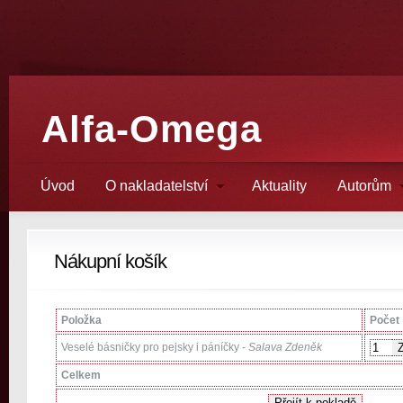
Alfa-Omega
Úvod
O nakladatelství
Aktuality
Autorům
Nákupní košík
Položka
Počet
Veselé básničky pro pejsky i páníčky -
Salava Zdeněk
Celkem