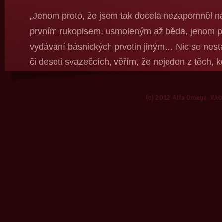
„Jenom proto, že jsem tak docela nezapomněl na
prvním rukopisem, usmoleným až běda, jenom pr
vydávání básnických prvotin jiným… Nic se nestan
či deseti svazečcích, věřím, že nejeden z těch, k
neztratí. Že přestane psát, že se stane advokát
tom? Ale nevěřím tomu příliš, znám ten jed!“
(c) 2012 Alfa Omega. We