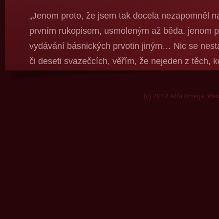
„Jenom proto, že jsem tak docela nezapomněl na
prvním rukopisem, usmoleným až běda, jenom pr
vydávání básnických prvotin jiným… Nic se nestan
či deseti svazečcích, věřím, že nejeden z těch, k
neztratí. Že přestane psát, že se stane advokát
tom? Ale nevěřím tomu příliš, znám ten jed!“
(c) 2012 Alfa Omega. We