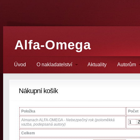
Alfa-Omega
Úvod
O nakladatelství
Aktuality
Autorům
Nákupní košík
Položka
Počet
Almanach ALFA-OMEGA -
Nebezpečný rok (poloměkká
vazba, podepsaná autory)
Celkem