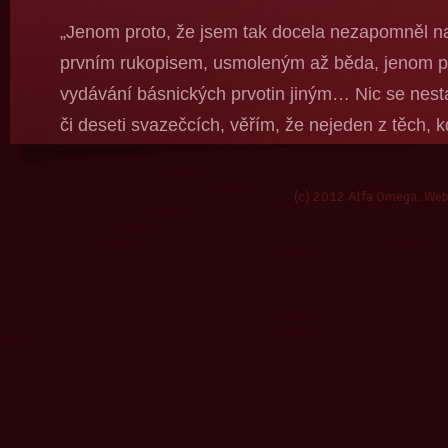
„Jenom proto, že jsem tak docela nezapomněl na
prvním rukopisem, usmoleným až běda, jenom pr
vydávání básnických prvotin jiným… Nic se nestan
či deseti svazečcích, věřím, že nejeden z těch, k
neztratí. Že přestane psát, že se stane advokát
tom? Ale nevěřím tomu příliš, znám ten jed!“
(c) 2012 Alfa Omega. We