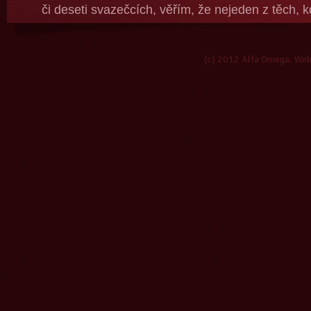
či deseti svazečcích, věřím, že nejeden z těch, k
neztratí. Že přestane psát, že se stane advokát
tom? Ale nevěřím tomu příliš, znám ten jed!“
(c) 2012 Alfa Omega. We