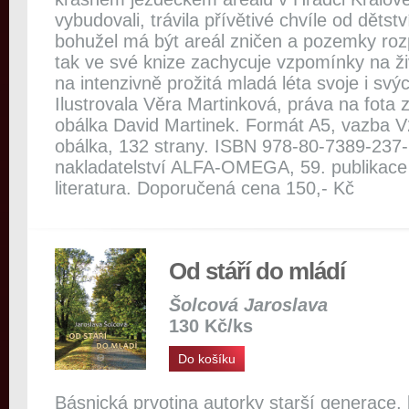
vybudovali, trávila přívětivé chvíle od dětstv
bohužel má být areál zničen a pozemky roz
tak ve své knize zachycuje vzpomínky na ž
na intenzivně prožitá mladá léta svoje i sv
Ilustrovala Věra Martinková, práva na fota 
obálka David Martinek. Formát A5, vazba 
obálka, 132 strany. ISBN 978-80-7389-237-
nakladatelství ALFA-OMEGA, 59. publikac
literatura. Doporučená cena 150,- Kč
Od stáří do mládí
Šolcová Jaroslava
130 Kč/ks
Do košíku
Básnická prvotina autorky starší generace, 