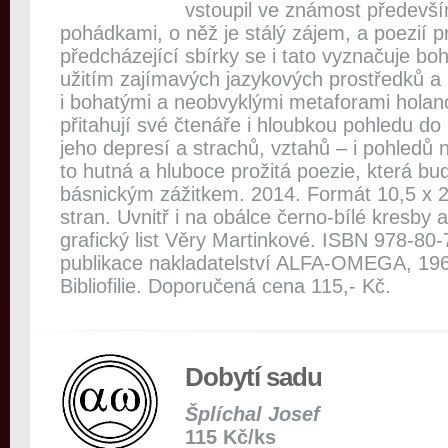
vstoupil ve známost předevš
pohádkami, o něž je stálý zájem, a poezií pr
předcházející sbírky se i tato vyznačuje bo
užitím zajímavých jazykových prostředků a
i bohatými a neobvyklými metaforami hola
přitahují své čtenáře i hloubkou pohledu do 
jeho depresí a strachů, vztahů – i pohledů n
to hutná a hluboce prožitá poezie, která bu
básnickým zážitkem. 2014. Formát 10,5 x 2
stran. Uvnitř i na obálce černo-bílé kresby
grafický list Věry Martinkové. ISBN 978-80
publikace nakladatelství ALFA-OMEGA, 196
Bibliofilie. Doporučená cena 115,- Kč.
Dobytí sadu
Šplíchal Josef
115 Kč/ks