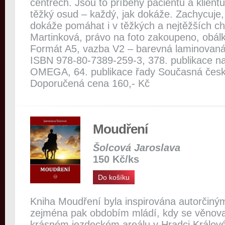
centrech. Jsou to příběhy pacientů a klientů
těžký osud – každý, jak dokáže. Zachycuje, 
dokáže pomáhat i v těžkých a nejtěžších chv
Martinková, právo na foto zakoupeno, obál
Formát A5, vazba V2 – barevná laminovaná 
ISBN 978-80-7389-259-3, 378. publikace na
OMEGA, 64. publikace řady Současná česká 
Doporučená cena 160,- Kč
Moudření
Šolcová Jaroslava
150 Kč/ks
Do košíku
Kniha Moudření byla inspirována autorčiným
zejména pak obdobím mládí, kdy se věnoval
krásném jezdeckém areálu v Hradci Králové