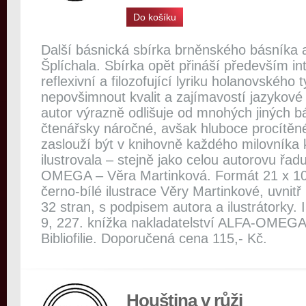
Do košíku
Další básnická sbírka brněnského básníka a
Šplíchala. Sbírka opět přináší především int
reflexivní a filozofující lyriku holanovského
nepovšimnout kvalit a zajímavostí jazykové 
autor výrazně odlišuje od mnohých jiných b
čtenářsky náročné, avšak hluboce procítěné 
zaslouží být v knihovně každého milovníka k
ilustrovala – stejně jako celou autorovu řad
OMEGA – Věra Martinková. Formát 21 x 10,
černo-bílé ilustrace Věry Martinkové, uvnitř
32 stran, s podpisem autora a ilustrátorky
9, 227. knížka nakladatelství ALFA-OMEGA,
Bibliofilie. Doporučená cena 115,- Kč.
Houština v růži