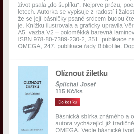
život psala „do šuplíku“. Nejprve prózu, poe
letech. Autorka se vypisuje z radostí i žalos
že se její básničky psané srdcem budou čten
je. Knížku ilustrovala a graficky upravila V
A5, vazba V2 – poloměkká barevná laminov
ISBN 978-80-7389-230-2, 351. publikace na
OMEGA, 247. publikace řady Bibliofilie. D
Olíznout žiletku
Šplíchal Josef
115 Kč/ks
Do košíku
Básnická sbírka známého a 
autora vycházející již tradičn
OMEGA. Vedle básnické tvorb