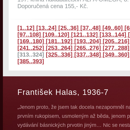
Doporučená cena 155,- Kč.
[1..12]
[13..24]
[25..36]
[37..48]
[49..60]
[6
[97..108]
[109..120]
[121..132]
[133..144]
[169..180]
[181..192]
[193..204]
[205..216
[241..252]
[253..264]
[265..276]
[277..288
[313..324]
[325..336]
[337..348]
[349..360
[385..393]
František Halas, 1936-7
„Jenom proto, že jsem tak docela nezapomněl na
prvním rukopisem, usmoleným až běda, jenom pr
vydávání básnických prvotin jiným… Nic se nestan