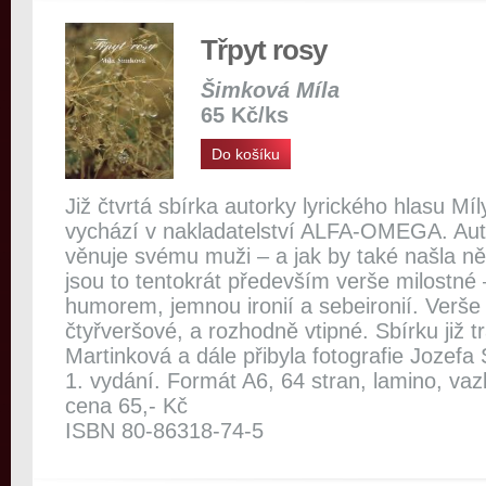
Třpyt rosy
Šimková Míla
65 Kč/ks
Do košíku
Již čtvrtá sbírka autorky lyrického hlasu Mí
vychází v nakladatelství ALFA-OMEGA. Aut
věnuje svému muži – a jak by také našla n
jsou to tentokrát především verše milostné 
humorem, jemnou ironií a sebeironií. Verše 
čtyřveršové, a rozhodně vtipné. Sbírku již t
Martinková a dále přibyla fotografie Jozef
1. vydání. Formát A6, 64 stran, lamino, va
cena 65,- Kč
ISBN 80-86318-74-5