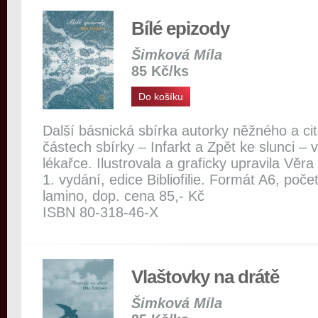
Bílé epizody
Šimková Míla
85 Kč/ks
Do košíku
Další básnická sbírka autorky něžného a cit
částech sbírky – Infarkt a Zpět ke slunci – 
lékařce. Ilustrovala a graficky upravila Věr
1. vydání, edice Bibliofilie. Formát A6, poče
lamino, dop. cena 85,- Kč
ISBN 80-318-46-X
Vlaštovky na drátě
Šimková Míla