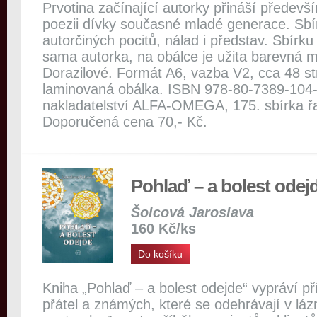
Prvotina začínající autorky přináší předevší
poezii dívky současné mladé generace. Sbí
autorčiných pocitů, nálad i představ. Sbírku
sama autorka, na obálce je užita barevná m
Dorazilové. Formát A6, vazba V2, cca 48 s
laminovaná obálka. ISBN 978-80-7389-104-
nakladatelství ALFA-OMEGA, 175. sbírka řady
Doporučená cena 70,- Kč.
Pohlaď – a bolest odej
Šolcová Jaroslava
160 Kč/ks
Do košíku
Kniha „Pohlaď – a bolest odejde“ vypráví př
přátel a známých, které se odehrávají v lázn