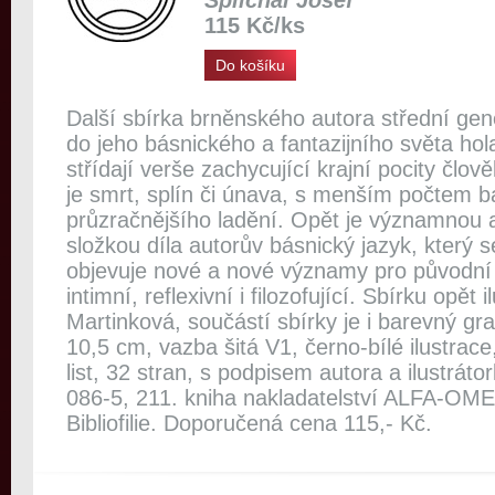
Šplíchal Josef
115 Kč/ks
Do košíku
Další sbírka brněnského autora střední ge
do jeho básnického a fantazijního světa ho
střídají verše zachycující krajní pocity člově
je smrt, splín či únava, s menším počtem b
průzračnějšího ladění. Opět je významnou
složkou díla autorův básnický jazyk, který s
objevuje nové a nové významy pro původní
intimní, reflexivní i filozofující. Sbírku opět 
Martinková, součástí sbírky je i barevný gra
10,5 cm, vazba šitá V1, černo-bílé ilustrace
list, 32 stran, s podpisem autora a ilustrát
086-5, 211. kniha nakladatelství ALFA-OME
Bibliofilie. Doporučená cena 115,- Kč.