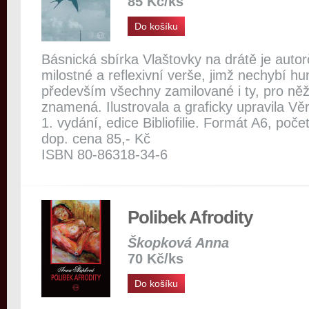
85 Kč/ks
Do košíku
Básnická sbírka Vlaštovky na drátě je autor
milostné a reflexivní verše, jimž nechybí hu
především všechny zamilované i ty, pro něž
znamená. Ilustrovala a graficky upravila Vě
1. vydání, edice Bibliofilie. Formát A6, poče
dop. cena 85,- Kč
ISBN 80-86318-34-6
Polibek Afrodity
Škopková Anna
70 Kč/ks
Do košíku