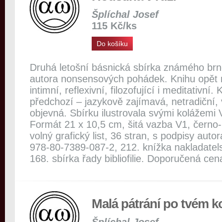
Šplíchal Josef
115 Kč/ks
Do košíku
Druhá letošní básnická sbírka známého br
autora nonsensových pohádek. Knihu opět na
intimní, reflexivní, filozofující i meditativní. 
předchozí – jazykově zajímavá, netradiční
objevná. Sbírku ilustrovala svými kolážemi
Formát 21 x 10,5 cm, šitá vazba V1, černo-bí
volný grafický list, 36 stran, s podpisy autor
978-80-7389-087-2, 212. knížka nakladat
168. sbírka řady bibliofilie. Doporučená cen
Malá pátrání po tvém k