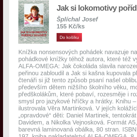
Jak si lokomotivy pořídi
Šplíchal Josef
155 Kč/ks
Do košíku
Knížka nonsensových pohádek navazuje na t
pohádkové knížky téhož autora, které též vy
ALFA-OMEGA: Jak čokoláda slavila narozen
peřinou zabloudil a Jak si kašna kupovala p
čtenáři si již tento způsob psaní našel oblib
především dětem nižšího školního věku, mo
předškolákům, které pobaví, rozesměje i rozv
smysl pro jazykové hříčky a hrátky. Knihu –
ilustrovala Věra Martinková. V jejích kolážíc
„opravdové“ děti: Daniel Martinek, tentokrá
Davidem, a Nikolka Vejnosková. Formát A5
barevná laminovaná obálka, 80 stran. ISB
197. kniha nakladatelství ALFA-OMEGA, 8.