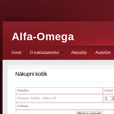
Alfa-Omega
Úvod
O nakladatelství
Aktuality
Autorům
Nákupní košík
Položka
Počet
Kampak, šnečku -
Faltus Jiří
Celkem